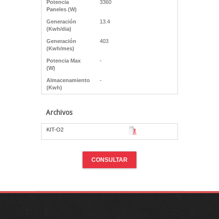
Potencia
3360
Paneles (W)
Generación
13.4
(Kwh/dia)
Generación
403
(Kwh/mes)
Potencia Max
-
(W)
Almacenamiento
-
(Kwh)
Archivos
KIT-O2
CONSULTAR