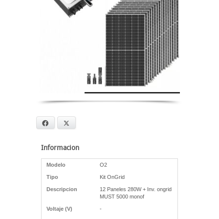
Facebook
X
Informacion
Modelo
O2
Tipo
Kit OnGrid
Descripcion
12 Paneles 280W + Inv. ongrid
MUST 5000 monof
Voltaje (V)
-