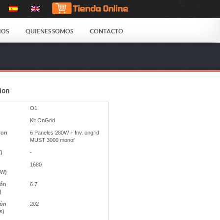
IOS
QUIENES SOMOS
CONTACTO
ion
O1
Kit OnGrid
ion
6 Paneles 280W + Inv. ongrid
MUST 3000 monof
V)
-
1680
(W)
ión
6.7
)
ión
202
s)