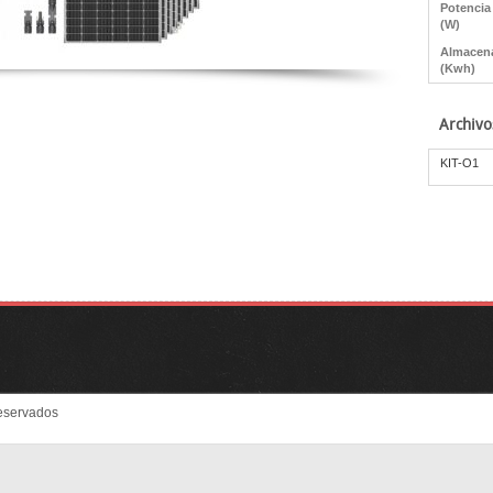
Potencia
(W)
Almacen
(Kwh)
Archivo
KIT-O1
eservados