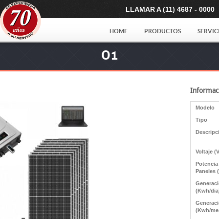
LLAMAR A (11) 4687 - 0000
HOME
PRODUCTOS
SERVIC
O1
Informac
Modelo
Tipo
Descripc
Voltaje (
Potencia
Paneles 
Generac
(Kwh/dia
Generac
(Kwh/me