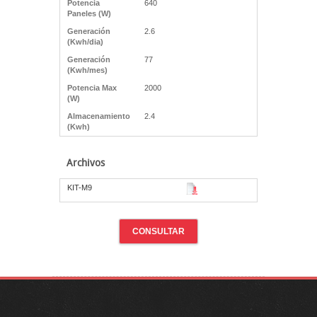
Potencia
640
Paneles (W)
Generación
2.6
(Kwh/dia)
Generación
77
(Kwh/mes)
Potencia Max
2000
(W)
Almacenamiento
2.4
(Kwh)
Archivos
KIT-M9
CONSULTAR