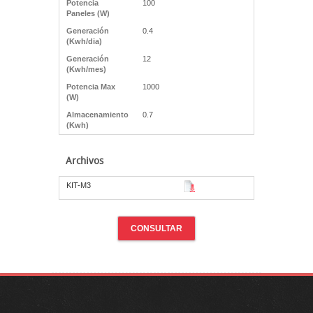
Potencia
100
Paneles (W)
Generación
0.4
(Kwh/dia)
Generación
12
(Kwh/mes)
Potencia Max
1000
(W)
Almacenamiento
0.7
(Kwh)
Archivos
KIT-M3
CONSULTAR