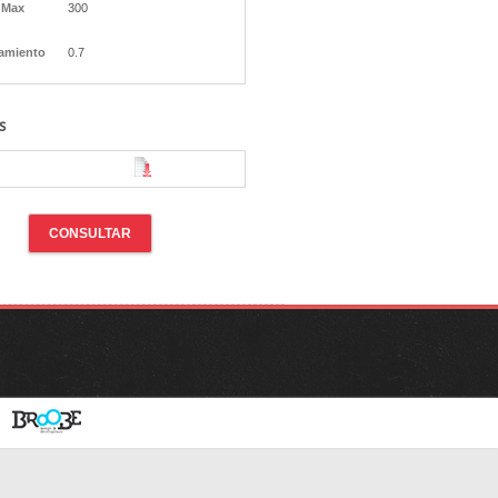
 Max
300
amiento
0.7
s
CONSULTAR