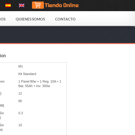
IOS
QUIENES SOMOS
CONTACTO
ion
M1
Kit Standard
ion
1 Panel 80w + 1 Reg. 10A + 1
Bat. 55Ah + Inv. 300w
V)
12
80
(W)
ión
0.3
)
ión
10
s)