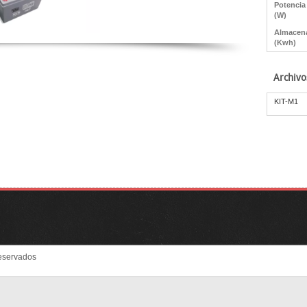
Potencia
(W)
Almacen
(Kwh)
Archivo
KIT-M1
eservados