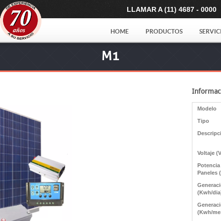
LLAMAR A (11) 4687 - 0000
HOME
PRODUCTOS
SERVIC
M1
Informac
Modelo
Tipo
Descripc
Voltaje (
Potencia
Paneles 
Generac
(Kwh/dia
Generac
(Kwh/me