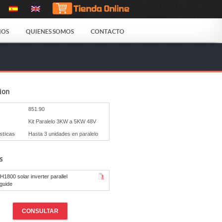
IOS
QUIENES SOMOS
CONTACTO
ion
851.90
Kit Paralelo 3KW a 5KW 48V
sticas
Hasta 3 unidades en paralelo
s
1800 solar inverter parallel
 guide
CONSULTAR