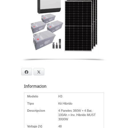
Facebook
X
Informacion
Modelo
H3
Tipo
Kit Hibrido
Descripcion
4 Paneles 380W + 4 Bat.
100Ah + Inv. Hibrido MUST
3000W
Voltaje (V)
48