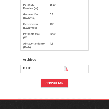
Potencia
1520
Paneles (W)
Generación
6.1
(Kwh/dia)
Generación
182
(Kwh/mes)
Potencia Max
3000
(W)
Almacenamiento
4.8
(Kwh)
Archivos
KIT-H3
CONSULTAR