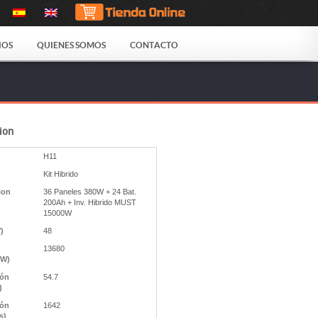
IOS
QUIENES SOMOS
CONTACTO
ion
H11
Kit Hibrido
ion
36 Paneles 380W + 24 Bat.
200Ah + Inv. Hibrido MUST
15000W
V)
48
13680
(W)
ión
54.7
)
ión
1642
s)