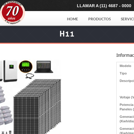
LLAMAR A (11) 4687 - 0000
HOME
PRODUCTOS
SERVIC
H11
Informac
Modelo
Tipo
Descripc
Voltaje (
Potencia
Paneles 
Generac
(Kwh/dia
Generac
(Kwh/me