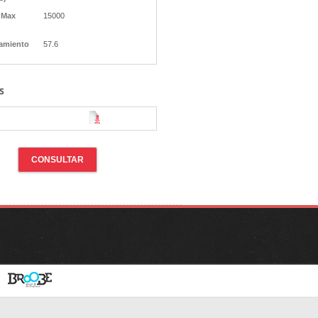
 Max
15000
amiento
57.6
s
CONSULTAR