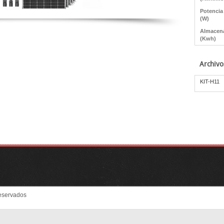
Potencia
(W)
Almacen
(Kwh)
Archivo
KIT-H11
eservados