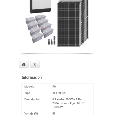
Facebook
X
Informacion
Modelo
F9
Tipo
Kit OffGrid
Descripcion
8 Paneles 380W + 2 Bat.
200Ah + Inv. offgrid MUST
10000W
Voltaje (V)
48