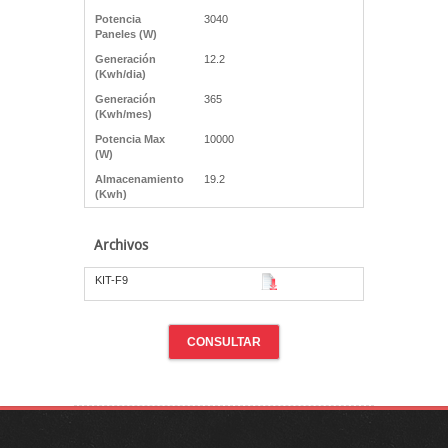
Potencia
3040
Paneles (W)
Generación
12.2
(Kwh/dia)
Generación
365
(Kwh/mes)
Potencia Max
10000
(W)
Almacenamiento
19.2
(Kwh)
Archivos
KIT-F9
CONSULTAR