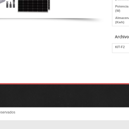
Potencia
(W)
Almacen
(Kwh)
Archivo
KIT-F2
eservados