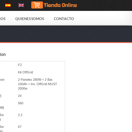
IOS
QUIENES SOMOS
CONTACTO
ion
F2
Kit OffGrid
ion
2 Paneles 280W + 2 Bat.
100Ah + Inv. OffGrid MUST
2000w
V)
24
560
(W)
ión
2.2
)
ión
67
s)