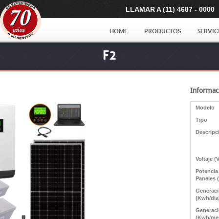
LLAMAR A (11) 4687 - 0000
HOME
PRODUCTOS
SERVIC
F2
Informac
Modelo
Tipo
Descripc
Voltaje (
Potencia
Paneles 
Generac
(Kwh/dia
Generac
(Kwh/me