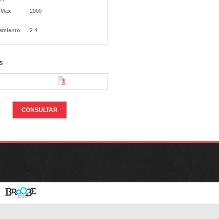
 Max
2000
amiento
2.4
s
CONSULTAR