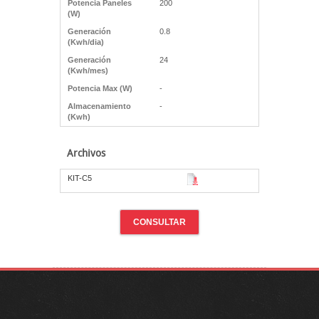
Potencia Paneles
200
(W)
Generación
0.8
(Kwh/dia)
Generación
24
(Kwh/mes)
Potencia Max (W)
-
Almacenamiento
-
(Kwh)
Archivos
KIT-C5
CONSULTAR