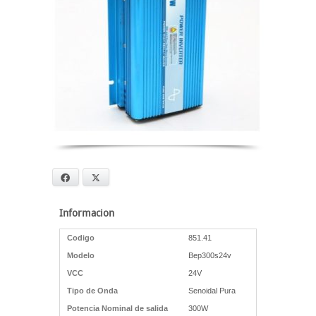
Facebook
X
Informacion
Codigo
851.41
Modelo
Bep300s24v
VCC
24V
Tipo de Onda
Senoidal Pura
Potencia Nominal de salida
300W