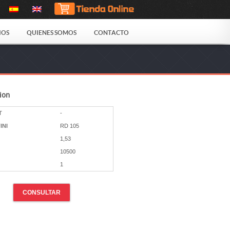
IOS
QUIENES SOMOS
CONTACTO
ion
T
-
INI
RD 105
1,53
10500
1
CONSULTAR