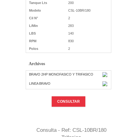
Tanque Lts
200
Modelo
CSL-10BR/180
Cil N°
2
L/Min
283
LBS
140
RPM
830
Polos
2
Archivos
BRAVO 2HP MONOFASICO Y TRIFASICO
LINEA BRAVO
CONSULTAR
Consulta - Ref: CSL-10BR/180