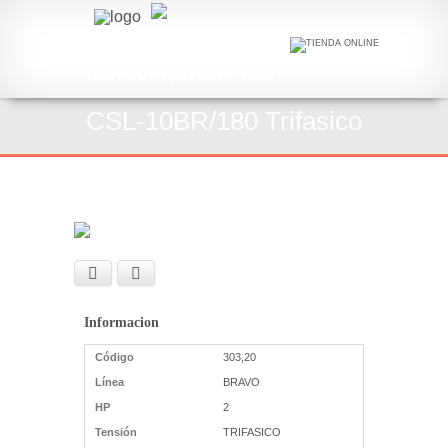
LLAMAR A (11) 4687 - 0000
CSL-10BR/180 Trifasico
Facebook
X
Informacion
Código
303,20
Línea
BRAVO
HP
2
Tensión
TRIFASICO