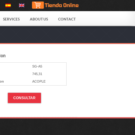
SERVICES
ABOUT US
CONTACT
ion
SG-A5
745,31
ion
ACOPLE
CONSULTAR