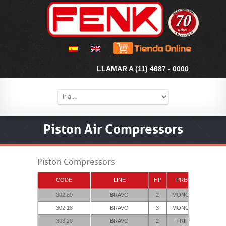
LLAMAR A (11) 4687 - 0000
Piston Air Compressors
Piston Compressors
CODE
LINE
HP
PRESSURE
T
302.89
BRAVO
2
MONOFASICO
2
302,18
BRAVO
3
MONOFASICO
2
303,20
BRAVO
2
TRIFASICO
2