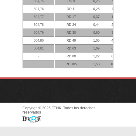
304,75
RD 9
0,25
900
304,76
RD 11
0,28
1100
304,77
RD 17
0,37
1700
304,78
RD 24
0,44
2400
304,79
RD 30
0,60
3000
304,80
RD 49
1,05
4900
304,81
RD 63
1,09
6300
-
RD 80
1,22
8000
-
RD 105
1,53
10500
Copyright© 2026 FENK. Todos los derechos
reservados